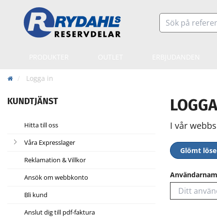
PRODUKTER
OUTLET
ERBJUDANDEN
Logga in
KUNDTJÄNST
LOGGA
I vår webbs
Hitta till oss
Våra Expresslager
Glömt lös
Reklamation & Villkor
Användarna
Ansök om webbkonto
Bli kund
Anslut dig till pdf-faktura