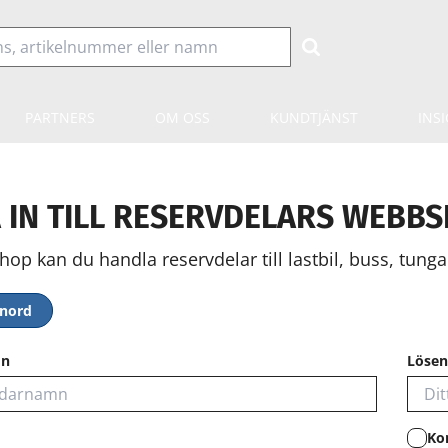
PARTNERS
OM OSS
KUNDTJÄNST
INS
 IN TILL RESERVDELARS WEBB
hop kan du handla reservdelar till lastbil, buss, tunga 
enord
mn
Lösen
Ko