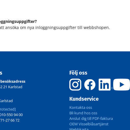
oggningsuppgifter?
att ansöka om nya inloggningsuppgifter till webbshopen.
ss
Följ oss
 besöksadress
52 21 Karlstad
Kundservice
Karlstad
Kontakta oss
rotected]
Bli kund hos oss
10-550 94 00
Anslut dig till PDF-faktura
71-27 66 72
OEM Visselblåsartjänst
Webbkarta