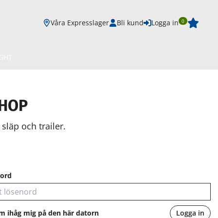
0
Våra Expresslager
Bli kund
Logga in
IGHT
SHOP
släp och trailer.
ord
m ihåg mig på den här datorn
Logga in