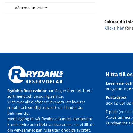
Våra medarbetare
Saknar du inl
Klicka här
för 
Hitta till o
Leverans- och
Brisgatan 19, 6
Rydahls Reservdelar
har lång erfarenhet, brett
sortiment och personlig service.
Postadress
Vi strävar alltid efter att leverera rätt kvalitet
Box 12, 651 02 
snabbt och smidigt, oavsett var i landet du
E-post:
[email p
befinner dig.
Växelnummer: 0
Med tillgång till vår flexibla e-handel, kompetent
Kundservice: 07
kundservice och effektiva leveranser, ser vi till att
din verksamhet kan rulla utan onödiga avbrott.