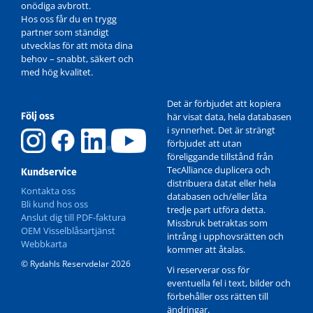
onödiga avbrott.
Hos oss får du en trygg
partner som ständigt
utvecklas för att möta dina
behov – snabbt, säkert och
med hög kvalitet.
Det är förbjudet att kopiera
Följ oss
här visat data, hela databasen
i synnerhet. Det är strängt
förbjudet att utan
föreliggande tillstånd från
TecAlliance duplicera och
Kundservice
distribuera datat eller hela
Kontakta oss
databasen och/eller låta
Bli kund hos oss
tredje part utföra detta.
Anslut dig till PDF-faktura
Missbruk betraktas som
OEM Visselblåsartjänst
intrång i upphovsrätten och
Webbkarta
kommer att åtalas.
© Rydahls Reservdelar 2026
Vi reserverar oss för
eventuella fel i text, bilder och
förbehåller oss rätten till
ändringar.