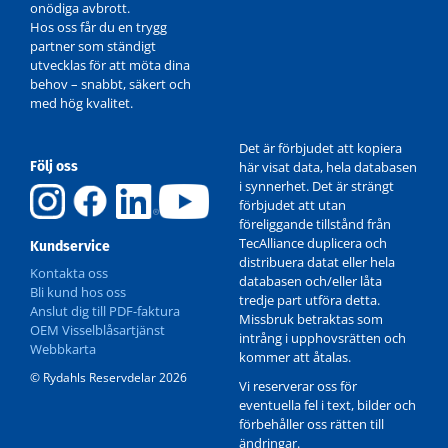
onödiga avbrott.
Hos oss får du en trygg
partner som ständigt
utvecklas för att möta dina
behov – snabbt, säkert och
med hög kvalitet.
Det är förbjudet att kopiera
Följ oss
här visat data, hela databasen
i synnerhet. Det är strängt
förbjudet att utan
föreliggande tillstånd från
TecAlliance duplicera och
Kundservice
distribuera datat eller hela
Kontakta oss
databasen och/eller låta
Bli kund hos oss
tredje part utföra detta.
Anslut dig till PDF-faktura
Missbruk betraktas som
OEM Visselblåsartjänst
intrång i upphovsrätten och
Webbkarta
kommer att åtalas.
© Rydahls Reservdelar 2026
Vi reserverar oss för
eventuella fel i text, bilder och
förbehåller oss rätten till
ändringar.