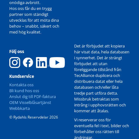
onödiga avbrott.
Hos oss får du en trygg
partner som ständigt
utvecklas för att möta dina
behov – snabbt, säkert och
med hög kvalitet.
Det är förbjudet att kopiera
Följ oss
här visat data, hela databasen
i synnerhet. Det är strängt
förbjudet att utan
föreliggande tillstånd från
TecAlliance duplicera och
Kundservice
distribuera datat eller hela
Kontakta oss
databasen och/eller låta
Bli kund hos oss
tredje part utföra detta.
Anslut dig till PDF-faktura
Missbruk betraktas som
OEM Visselblåsartjänst
intrång i upphovsrätten och
Webbkarta
kommer att åtalas.
© Rydahls Reservdelar 2026
Vi reserverar oss för
eventuella fel i text, bilder och
förbehåller oss rätten till
ändringar.