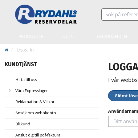
PRODUKTER
OUTLET
ERBJUDANDEN
Logga in
KUNDTJÄNST
LOGGA
I vår webbs
Hitta till oss
Våra Expresslager
Glömt lös
Reklamation & Villkor
Användarna
Ansök om webbkonto
Bli kund
Anslut dig till pdf-faktura