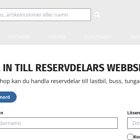
PARTNERS
OM OSS
KUNDTJÄNST
INS
 IN TILL RESERVDELARS WEBB
hop kan du handla reservdelar till lastbil, buss, tunga 
enord
mn
Lösen
Ko