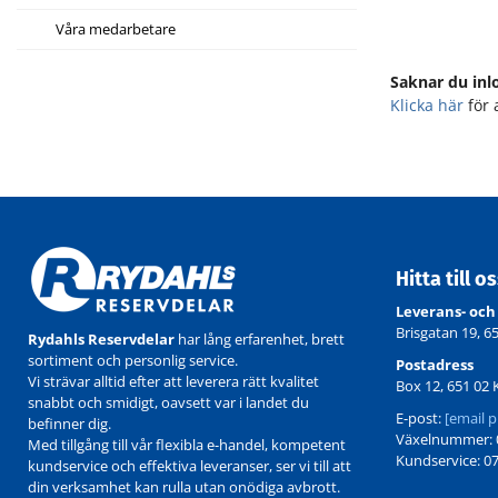
Våra medarbetare
Saknar du inl
Klicka här
för 
Hitta till o
Leverans- och
Brisgatan 19, 6
Rydahls Reservdelar
har lång erfarenhet, brett
sortiment och personlig service.
Postadress
Vi strävar alltid efter att leverera rätt kvalitet
Box 12, 651 02 
snabbt och smidigt, oavsett var i landet du
E-post:
[email p
befinner dig.
Växelnummer: 0
Med tillgång till vår flexibla e-handel, kompetent
Kundservice: 07
kundservice och effektiva leveranser, ser vi till att
din verksamhet kan rulla utan onödiga avbrott.