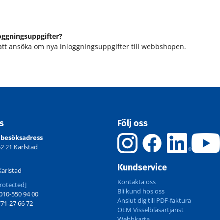
oggningsuppgifter?
att ansöka om nya inloggningsuppgifter till webbshopen.
ss
Följ oss
 besöksadress
52 21 Karlstad
Kundservice
Karlstad
Kontakta oss
rotected]
Bli kund hos oss
10-550 94 00
Anslut dig till PDF-faktura
71-27 66 72
OEM Visselblåsartjänst
Webbkarta