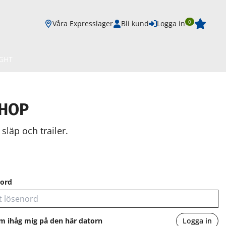
0
Våra Expresslager
Bli kund
Logga in
IGHT
SHOP
släp och trailer.
ord
m ihåg mig på den här datorn
Logga in