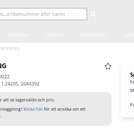
PARTNERS
OM OSS
KUNDTJÄNST
INS
PACKNING
NG
S
0022
F
 1.24205, 2684392
M
r att se lagersaldo och pris.
P
inloggning?
klicka här
för att ansöka om ett
.