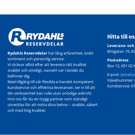
Hitta till o
Leverans- och
Brisgatan 19, 6
Rydahls Reservdelar
har lång erfarenhet, brett
sortiment och personlig service.
Postadress
Vi strävar alltid efter att leverera rätt kvalitet
Box 12, 651 02 
snabbt och smidigt, oavsett var i landet du
E-post:
[email p
befinner dig.
Växelnummer: 0
Med tillgång till vår flexibla e-handel, kompetent
Kundservice: 07
kundservice och effektiva leveranser, ser vi till att
din verksamhet kan rulla utan onödiga avbrott.
Hos oss får du en trygg partner som ständigt
utvecklas för att möta dina behov – snabbt, säkert
och med hög kvalitet.