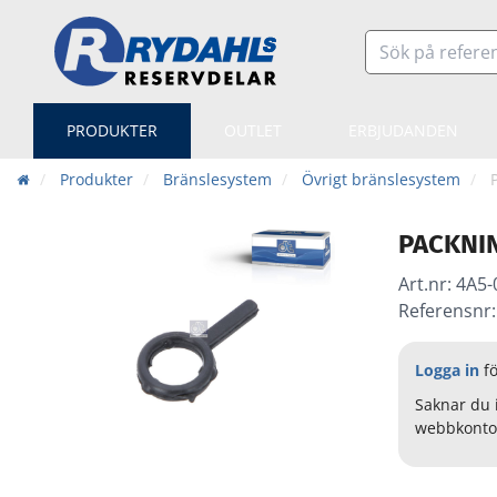
PRODUKTER
OUTLET
ERBJUDANDEN
Produkter
Bränslesystem
Övrigt bränslesystem
PACKNI
Art.nr:
4A5-
Referensnr:
Logga in
fö
Saknar du 
webbkonto