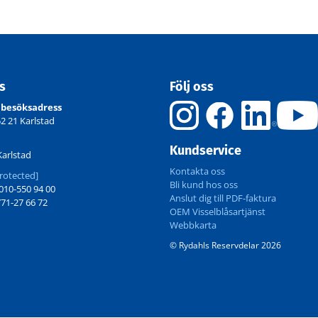
ss
Följ oss
 besöksadress
52 21 Karlstad
Kundservice
Karlstad
Kontakta oss
rotected]
Bli kund hos oss
10-550 94 00
Anslut dig till PDF-faktura
71-27 66 72
OEM Visselblåsartjänst
Webbkarta
© Rydahls Reservdelar 2026