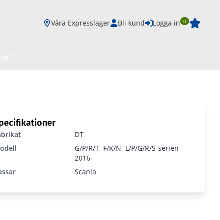
0
Våra Expresslager
Bli kund
Logga in
IGHT
pecifikationer
abrikat
DT
odell
G/P/R/T, F/K/N, L/P/G/R/S-serien
2016-
assar
Scania