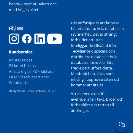
behov – snabbt, säkert och
med hög kvalitet.
Det är förbjudet att kopiera
Följ oss
här visat data, hela databasen
i synnerhet. Det är strängt
förbjudet att utan
4A1-0101
föreliggande tillstånd från
TecAlliance duplicera och
Kundservice
distribuera datat eller hela
Kontakta oss
databasen och/eller låta
Bli kund hos oss
tredje part utföra detta.
Anslut dig till PDF-faktura
Missbruk betraktas som
OEM Visselblåsartjänst
intrång i upphovsrätten och
Webbkarta
kommer att åtalas.
© Rydahls Reservdelar 2026
Vi reserverar oss för
eventuella fel i text, bilder och
förbehåller oss rätten till
ändringar.
4A1-0101