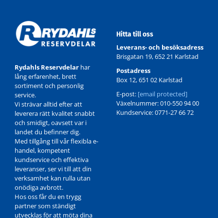
4A1-0101
Hitta till oss
Leverans- och besöksadress
Brisgatan 19, 652 21 Karlstad
Rydahls Reservdelar
har
Postadress
lång erfarenhet, brett
Box 12, 651 02 Karlstad
sortiment och personlig
E-post:
[email protected]
service.
Växelnummer: 010-550 94 00
Vi strävar alltid efter att
Kundservice: 0771-27 66 72
leverera rätt kvalitet snabbt
och smidigt, oavsett var i
landet du befinner dig.
Med tillgång till vår flexibla e-
handel, kompetent
4A1-0101
kundservice och effektiva
leveranser, ser vi till att din
verksamhet kan rulla utan
onödiga avbrott.
Hos oss får du en trygg
partner som ständigt
utvecklas för att möta dina