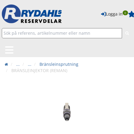
0
Logga in
...
...
Bränsleinsprutning
BRÄNSLEINJEKTOR (REMAN)