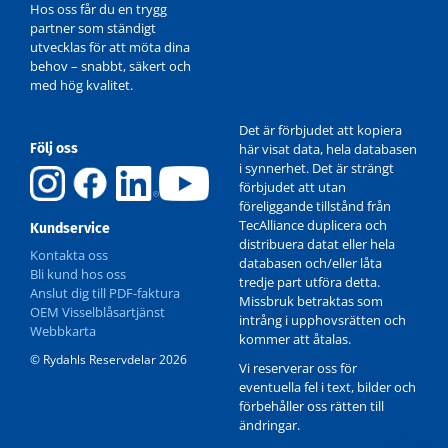
Hos oss får du en trygg
partner som ständigt
utvecklas för att möta dina
behov – snabbt, säkert och
med hög kvalitet.
Det är förbjudet att kopiera
Följ oss
här visat data, hela databasen
i synnerhet. Det är strängt
förbjudet att utan
föreliggande tillstånd från
TecAlliance duplicera och
Kundservice
distribuera datat eller hela
Kontakta oss
databasen och/eller låta
Bli kund hos oss
tredje part utföra detta.
Anslut dig till PDF-faktura
Missbruk betraktas som
OEM Visselblåsartjänst
intrång i upphovsrätten och
Webbkarta
kommer att åtalas.
© Rydahls Reservdelar 2026
Vi reserverar oss för
eventuella fel i text, bilder och
förbehåller oss rätten till
ändringar.