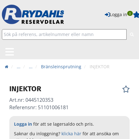
0
Logga in
...
...
Bränsleinsprutning
INJEKTOR
INJEKTOR
Art.nr:
0445120353
Referensnr: 51101006181
Logga in
för att se lagersaldo och pris.
Saknar du inloggning?
klicka här
för att ansöka om