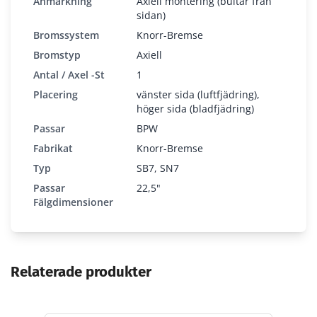
Anmärkning
Axiell montering (bultar från
sidan)
Bromssystem
Knorr-Bremse
Bromstyp
Axiell
Antal / Axel -st
1
Placering
vänster sida (luftfjädring),
höger sida (bladfjädring)
Passar
BPW
Fabrikat
Knorr-Bremse
Typ
SB7, SN7
Passar
22,5"
Fälgdimensioner
Relaterade produkter