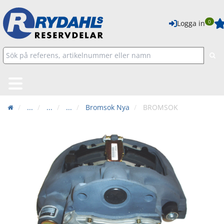
0
Logga in
...
...
...
Bromsok Nya
BROMSOK