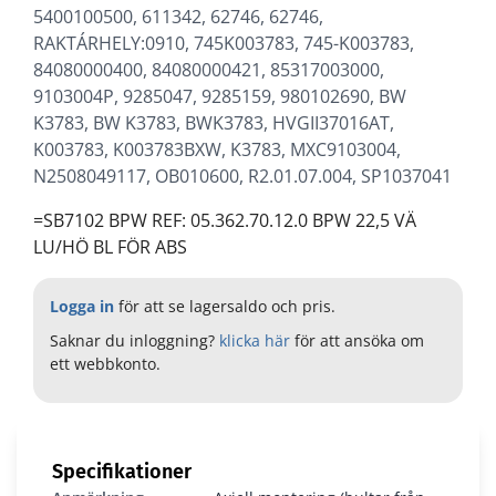
5400100500, 611342, 62746, 62746,
RAKTÁRHELY:0910, 745K003783, 745-K003783,
430-SN7153
84080000400, 84080000421, 85317003000,
9103004P, 9285047, 9285159, 980102690, BW
K3783, BW K3783, BWK3783, HVGII37016AT,
K003783, K003783BXW, K3783, MXC9103004,
N2508049117, OB010600, R2.01.07.004, SP1037041
=SB7102 BPW REF: 05.362.70.12.0 BPW 22,5 VÄ
LU/HÖ BL FÖR ABS
Logga in
för att se lagersaldo och pris.
Saknar du inloggning?
klicka här
för att ansöka om
ett webbkonto.
Specifikationer