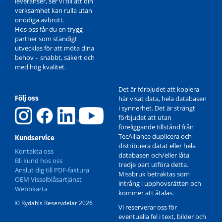
leveranser, ser vi till att din
verksamhet kan rulla utan
onödiga avbrott.
Hos oss får du en trygg
partner som ständigt
utvecklas för att möta dina
behov – snabbt, säkert och
med hög kvalitet.
Det är förbjudet att kopiera
Följ oss
här visat data, hela databasen
i synnerhet. Det är strängt
förbjudet att utan
föreliggande tillstånd från
TecAlliance duplicera och
Kundservice
distribuera datat eller hela
Kontakta oss
databasen och/eller låta
Bli kund hos oss
tredje part utföra detta.
Anslut dig till PDF-faktura
Missbruk betraktas som
OEM Visselblåsartjänst
intrång i upphovsrätten och
Webbkarta
kommer att åtalas.
© Rydahls Reservdelar 2026
Vi reserverar oss för
eventuella fel i text, bilder och