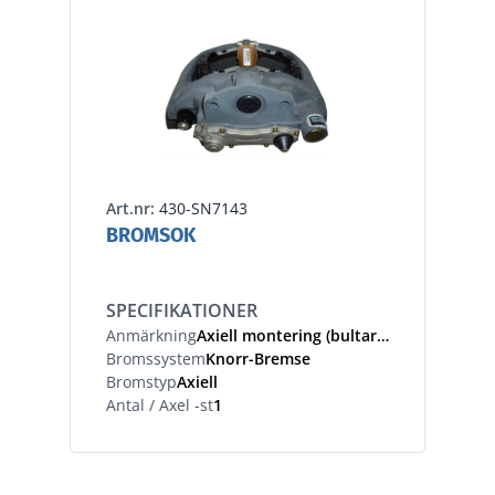
Art.nr:
430-SN7143
BROMSOK
SPECIFIKATIONER
Anmärkning
Axiell montering (bultar från sidan)
Bromssystem
Knorr-Bremse
Bromstyp
Axiell
Antal / Axel -st
1