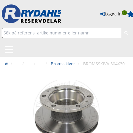
0
Logga in
...
...
...
Bromsskivor
BROMSSKIVA 304X30