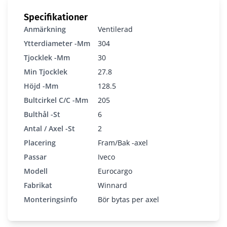
Specifikationer
Anmärkning
Ventilerad
Ytterdiameter -mm
304
Tjocklek -mm
30
Min Tjocklek
27.8
112-250
Höjd -mm
128.5
Bultcirkel C/c -mm
205
Bulthål -st
6
Antal / Axel -st
2
Placering
Fram/Bak -axel
Passar
Iveco
Modell
Eurocargo
Fabrikat
Winnard
Monteringsinfo
Bör bytas per axel
BromsskivaLTF