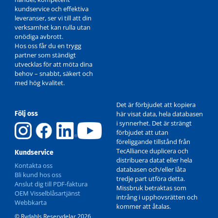
kundservice och effektiva
leveranser, ser vi till att din
verksamhet kan rulla utan
onödiga avbrott.
Hos oss får du en trygg
partner som ständigt
utvecklas för att möta dina
behov – snabbt, säkert och
med hög kvalitet.
Det är förbjudet att kopiera
Följ oss
här visat data, hela databasen
i synnerhet. Det är strängt
förbjudet att utan
föreliggande tillstånd från
TecAlliance duplicera och
Kundservice
distribuera datat eller hela
Kontakta oss
databasen och/eller låta
Bli kund hos oss
tredje part utföra detta.
Anslut dig till PDF-faktura
Missbruk betraktas som
OEM Visselblåsartjänst
intrång i upphovsrätten och
Webbkarta
kommer att åtalas.
© Rydahls Reservdelar 2026