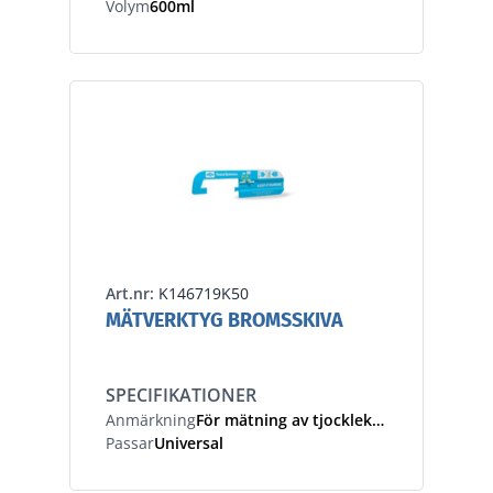
Volym
600ml
Art.nr:
K146719K50
MÄTVERKTYG BROMSSKIVA
SPECIFIKATIONER
Anmärkning
För mätning av tjocklek bromsskivor
Passar
Universal