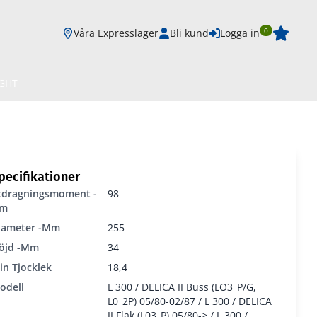
0
Våra Expresslager
Bli kund
Logga in
IGHT
pecifikationer
tdragningsmoment -
98
m
iameter -mm
255
öjd -mm
34
in Tjocklek
18,4
odell
L 300 / DELICA II Buss (LO3_P/G,
L0_2P) 05/80-02/87 / L 300 / DELICA
II Flak (L03_P) 05/80-> / L 300 /