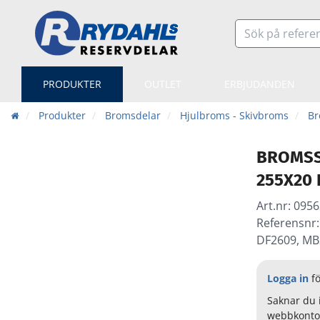
PRODUKTER
OUTLET
ERBJUDANDEN
Produkter
Bromsdelar
Hjulbroms - Skivbroms
Br
BROMSS
255X20
Art.nr:
0956
Referensnr
DF2609, MB
Logga in
fö
Saknar du 
webbkonto