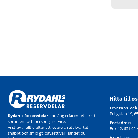
Hitta till o
Leverans- och
Brisgatan 19, 6
Rydahls Reservdelar
har lång erfarenhet, brett
sortiment och personlig service.
Postadress
Vi strävar alltid efter att leverera rätt kvalitet
Box 12, 651 02 
snabbt och smidigt, oavsett var i landet du
E-post:
[email p