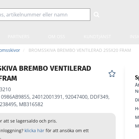
PARTNERS
OM OSS
KUNDTJÄNST
INS
omsskivor
BROMSSKIVA BREMBO VENTILERAD 255X20 FRAM
KIVA BREMBO VENTILERAD
 FRAM
S
Å
3210
N
: 0986AB9855, 24012001391, 92047400, DDF349,
D
238495, MB316582
H
M
r att se lagersaldo och pris.
M
inloggning?
klicka här
för att ansöka om ett
.