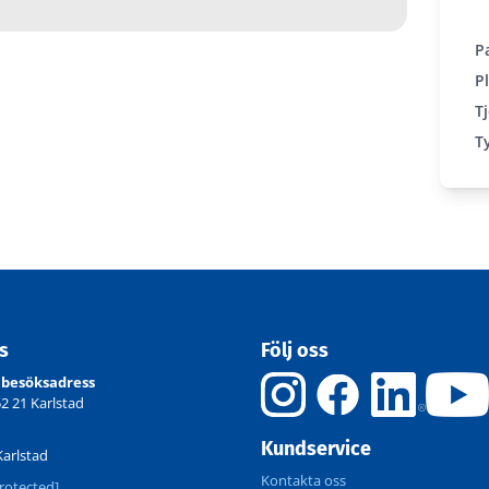
P
P
T
T
ss
Följ oss
 besöksadress
52 21 Karlstad
Kundservice
Karlstad
Kontakta oss
rotected]