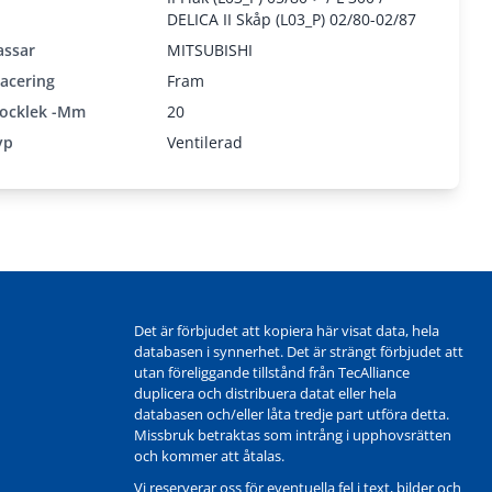
DELICA II Skåp (L03_P) 02/80-02/87
assar
MITSUBISHI
lacering
Fram
jocklek -mm
20
yp
Ventilerad
Det är förbjudet att kopiera här visat data, hela
databasen i synnerhet. Det är strängt förbjudet att
utan föreliggande tillstånd från TecAlliance
duplicera och distribuera datat eller hela
databasen och/eller låta tredje part utföra detta.
Missbruk betraktas som intrång i upphovsrätten
och kommer att åtalas.
Vi reserverar oss för eventuella fel i text, bilder och