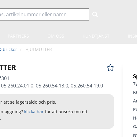
PARTNERS
OM OSS
KUNDTJÄNST
INS
& brickor
HJULMUTTER
TTER
S
7301
T
05.260.24.01.0, 05.260.54.13.0, 05.260.54.19.0
F
An
r att se lagersaldo och pris.
P
inloggning?
klicka här
för att ansöka om ett
.
H
G
N