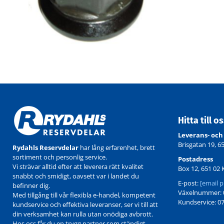
Hitta till o
Leverans- och
Brisgatan 19, 6
Rydahls Reservdelar
har lång erfarenhet, brett
sortiment och personlig service.
Postadress
Vi strävar alltid efter att leverera rätt kvalitet
Box 12, 651 02 
snabbt och smidigt, oavsett var i landet du
E-post:
[email p
befinner dig.
Växelnummer: 0
Med tillgång till vår flexibla e-handel, kompetent
Kundservice: 07
kundservice och effektiva leveranser, ser vi till att
din verksamhet kan rulla utan onödiga avbrott.
Hos oss får du en trygg partner som ständigt