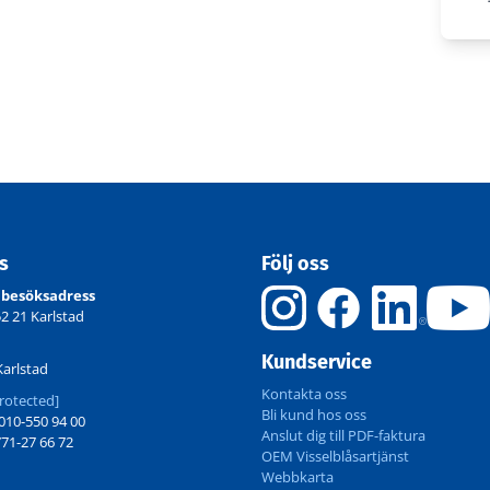
ss
Följ oss
 besöksadress
52 21 Karlstad
Kundservice
Karlstad
Kontakta oss
rotected]
Bli kund hos oss
10-550 94 00
Anslut dig till PDF-faktura
71-27 66 72
OEM Visselblåsartjänst
Webbkarta