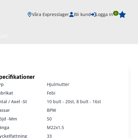
0
Våra Expresslager
Bli kund
Logga in
IGHT
pecifikationer
yp
Hjulmutter
abrikat
Febi
tal / Axel -st
10 bult - 20st, 8 bult - 16st
assar
BPW
öjd -mm
50
änga
M22x1,5
yckelfattning
33