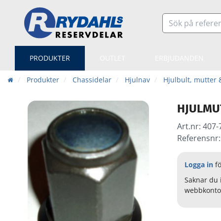
PRODUKTER
OUTLET
ERBJUDANDEN
Produkter
Chassidelar
Hjulnav
Hjulbult, mutter 
HJULMU
Art.nr:
407-
Referensnr: 
Logga in
fö
Saknar du 
webbkonto