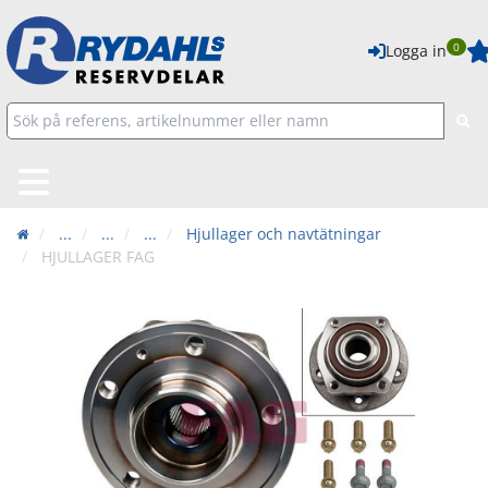
0
Logga in
...
...
...
Hjullager och navtätningar
HJULLAGER FAG