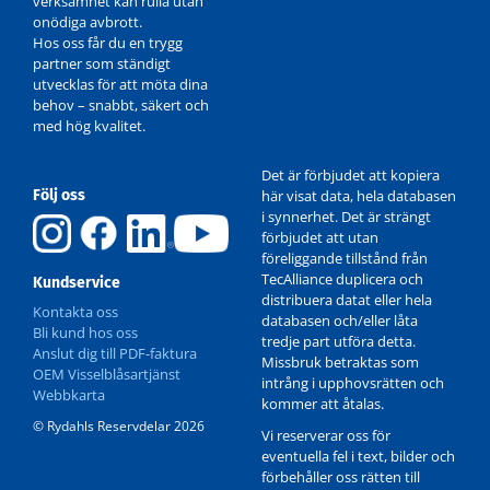
verksamhet kan rulla utan
onödiga avbrott.
Hos oss får du en trygg
partner som ständigt
utvecklas för att möta dina
behov – snabbt, säkert och
med hög kvalitet.
Det är förbjudet att kopiera
Följ oss
här visat data, hela databasen
i synnerhet. Det är strängt
förbjudet att utan
föreliggande tillstånd från
TecAlliance duplicera och
Kundservice
distribuera datat eller hela
Kontakta oss
databasen och/eller låta
Bli kund hos oss
tredje part utföra detta.
Anslut dig till PDF-faktura
Missbruk betraktas som
OEM Visselblåsartjänst
intrång i upphovsrätten och
Webbkarta
kommer att åtalas.
© Rydahls Reservdelar 2026
Vi reserverar oss för
eventuella fel i text, bilder och
förbehåller oss rätten till