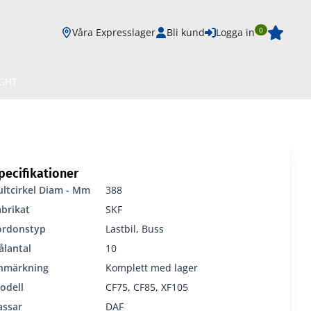
0
Våra Expresslager
Bli kund
Logga in
IGHT
pecifikationer
ultcirkel Diam - Mm
388
abrikat
SKF
ordonstyp
Lastbil, Buss
ålantal
10
nmärkning
Komplett med lager
odell
CF75, CF85, XF105
assar
DAF