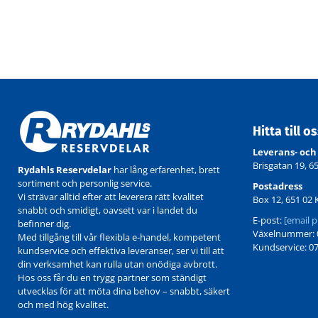
Hitta till o
Leverans- och
Brisgatan 19, 6
Rydahls Reservdelar
har lång erfarenhet, brett
sortiment och personlig service.
Postadress
Vi strävar alltid efter att leverera rätt kvalitet
Box 12, 651 02 
snabbt och smidigt, oavsett var i landet du
E-post:
[email p
befinner dig.
Växelnummer: 0
Med tillgång till vår flexibla e-handel, kompetent
Kundservice: 07
kundservice och effektiva leveranser, ser vi till att
din verksamhet kan rulla utan onödiga avbrott.
Hos oss får du en trygg partner som ständigt
utvecklas för att möta dina behov – snabbt, säkert
och med hög kvalitet.