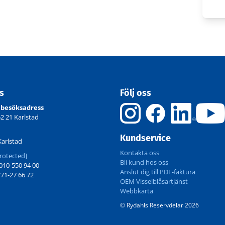
ss
Följ oss
 besöksadress
52 21 Karlstad
Kundservice
Karlstad
Kontakta oss
rotected]
Bli kund hos oss
10-550 94 00
Anslut dig till PDF-faktura
71-27 66 72
OEM Visselblåsartjänst
Webbkarta
© Rydahls Reservdelar 2026