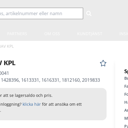
PARTNERS
OM OSS
KUNDTJÄNST
INS
NAV KPL
V KPL
S
0041
B
 1428396, 1613331, 1616331, 1812160, 2019833
F
F
r att se lagersaldo och pris.
H
inloggning?
klicka här
för att ansöka om ett
.
A
M
P