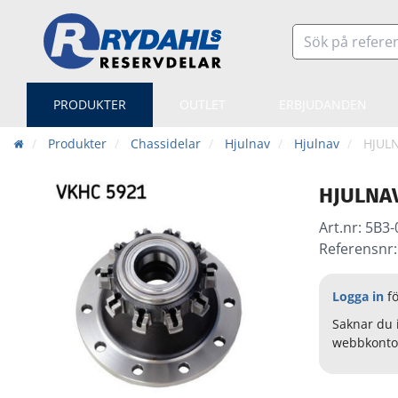
PRODUKTER
OUTLET
ERBJUDANDEN
Produkter
Chassidelar
Hjulnav
Hjulnav
HJUL
HJULNA
Art.nr:
5B3-
Referensnr:
Logga in
fö
Saknar du 
webbkonto