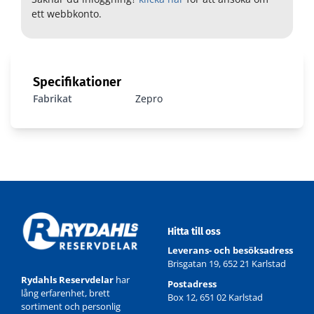
ett webbkonto.
Specifikationer
Fabrikat
Zepro
Hitta till oss
Leverans- och besöksadress
Brisgatan 19, 652 21 Karlstad
Rydahls Reservdelar
har
Postadress
lång erfarenhet, brett
Box 12, 651 02 Karlstad
sortiment och personlig