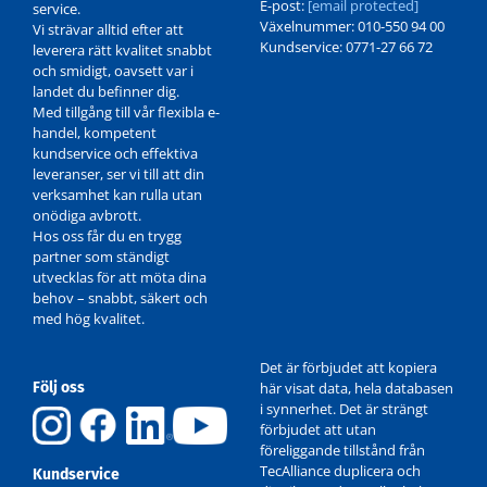
E-post:
[email protected]
service.
Växelnummer: 010-550 94 00
Vi strävar alltid efter att
Kundservice: 0771-27 66 72
leverera rätt kvalitet snabbt
och smidigt, oavsett var i
landet du befinner dig.
Med tillgång till vår flexibla e-
handel, kompetent
kundservice och effektiva
leveranser, ser vi till att din
verksamhet kan rulla utan
onödiga avbrott.
Hos oss får du en trygg
partner som ständigt
utvecklas för att möta dina
behov – snabbt, säkert och
med hög kvalitet.
Det är förbjudet att kopiera
Följ oss
här visat data, hela databasen
i synnerhet. Det är strängt
förbjudet att utan
föreliggande tillstånd från
TecAlliance duplicera och
Kundservice