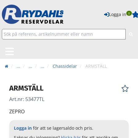
0
Logga in
...
...
...
Chassidelar
ARMSTÄLL
ARMSTÄLL
Art.nr:
53477TL
ZEPRO
Logga in
för att se lagersaldo och pris.
Saknar du inloggning?
klicka här
för att ansöka om