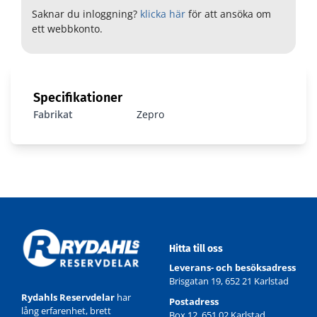
Saknar du inloggning?
klicka här
för att ansöka om
ett webbkonto.
Specifikationer
Fabrikat
Zepro
Hitta till oss
Leverans- och besöksadress
Brisgatan 19, 652 21 Karlstad
Rydahls Reservdelar
har
Postadress
lång erfarenhet, brett
Box 12, 651 02 Karlstad