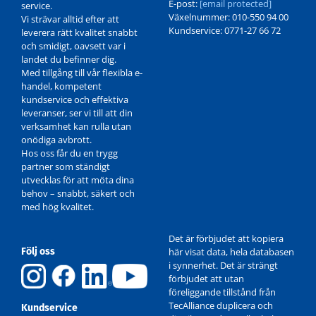
E-post:
[email protected]
service.
Växelnummer: 010-550 94 00
Vi strävar alltid efter att
Kundservice: 0771-27 66 72
leverera rätt kvalitet snabbt
och smidigt, oavsett var i
landet du befinner dig.
Med tillgång till vår flexibla e-
handel, kompetent
kundservice och effektiva
leveranser, ser vi till att din
verksamhet kan rulla utan
onödiga avbrott.
Hos oss får du en trygg
partner som ständigt
utvecklas för att möta dina
behov – snabbt, säkert och
med hög kvalitet.
Det är förbjudet att kopiera
Följ oss
här visat data, hela databasen
i synnerhet. Det är strängt
förbjudet att utan
föreliggande tillstånd från
TecAlliance duplicera och
Kundservice