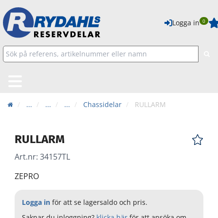
0
Logga in
...
...
...
Chassidelar
RULLARM
RULLARM
Art.nr:
34157TL
ZEPRO
Logga in
för att se lagersaldo och pris.
Saknar du inloggning?
klicka här
för att ansöka om