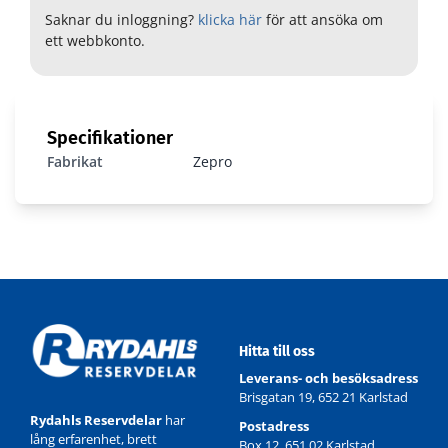
Saknar du inloggning?
klicka här
för att ansöka om
ett webbkonto.
Specifikationer
Fabrikat
Zepro
Hitta till oss
Leverans- och besöksadress
Brisgatan 19, 652 21 Karlstad
Rydahls Reservdelar
har
Postadress
lång erfarenhet, brett
Box 12, 651 02 Karlstad