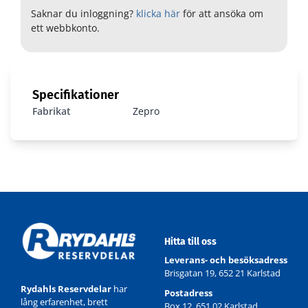
Saknar du inloggning?
klicka här
för att ansöka om
ett webbkonto.
Specifikationer
Fabrikat
Zepro
Hitta till oss
Leverans- och besöksadress
Brisgatan 19, 652 21 Karlstad
Rydahls Reservdelar
har
Postadress
lång erfarenhet, brett
Box 12, 651 02 Karlstad