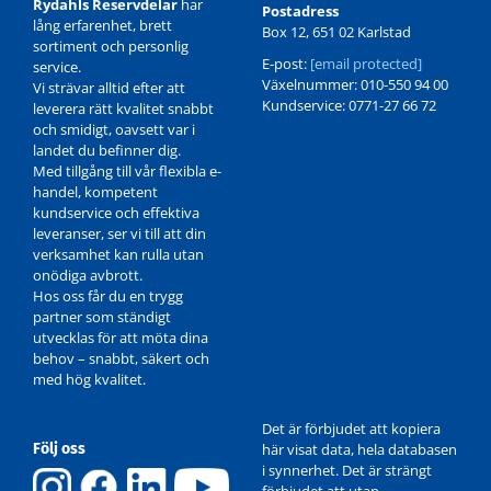
Rydahls Reservdelar
har
Postadress
lång erfarenhet, brett
Box 12, 651 02 Karlstad
sortiment och personlig
E-post:
[email protected]
service.
Växelnummer: 010-550 94 00
Vi strävar alltid efter att
Kundservice: 0771-27 66 72
leverera rätt kvalitet snabbt
och smidigt, oavsett var i
landet du befinner dig.
Med tillgång till vår flexibla e-
handel, kompetent
kundservice och effektiva
leveranser, ser vi till att din
verksamhet kan rulla utan
onödiga avbrott.
Hos oss får du en trygg
partner som ständigt
utvecklas för att möta dina
behov – snabbt, säkert och
med hög kvalitet.
Det är förbjudet att kopiera
Följ oss
här visat data, hela databasen
i synnerhet. Det är strängt
förbjudet att utan