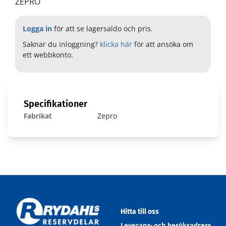
ZEPRO
Logga in
för att se lagersaldo och pris.
Saknar du inloggning?
klicka här
för att ansöka om
ett webbkonto.
Logo ZEPRO
Specifikationer
Fabrikat
Zepro
Hitta till oss
Leverans- och besöksadress