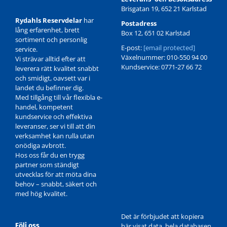
Brisgatan 19, 652 21 Karlstad
Rydahls Reservdelar
har
Postadress
lång erfarenhet, brett
Box 12, 651 02 Karlstad
sortiment och personlig
E-post:
[email protected]
service.
Växelnummer: 010-550 94 00
Vi strävar alltid efter att
Kundservice: 0771-27 66 72
leverera rätt kvalitet snabbt
och smidigt, oavsett var i
landet du befinner dig.
Med tillgång till vår flexibla e-
handel, kompetent
kundservice och effektiva
leveranser, ser vi till att din
verksamhet kan rulla utan
onödiga avbrott.
Hos oss får du en trygg
partner som ständigt
utvecklas för att möta dina
behov – snabbt, säkert och
med hög kvalitet.
Det är förbjudet att kopiera
Följ oss
här visat data, hela databasen