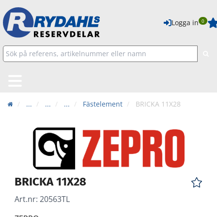
0
Logga in
...
...
...
Fästelement
BRICKA 11X28
BRICKA 11X28
Art.nr:
20563TL