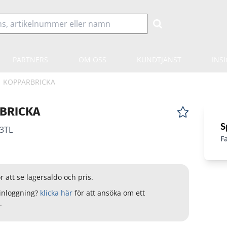
PARTNERS
OM OSS
KUNDTJÄNST
INS
KOPPARBRICKA
BRICKA
S
3TL
F
r att se lagersaldo och pris.
inloggning?
klicka här
för att ansöka om ett
.