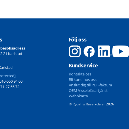
ss
Följ oss
 besöksadress
52 21 Karlstad
Kundservice
Karlstad
Kontakta oss
rotected]
Bli kund hos oss
10-550 94 00
Anslut dig till PDF-faktura
71-27 66 72
OEM Visselblåsartjänst
Webbkarta
© Rydahls Reservdelar 2026