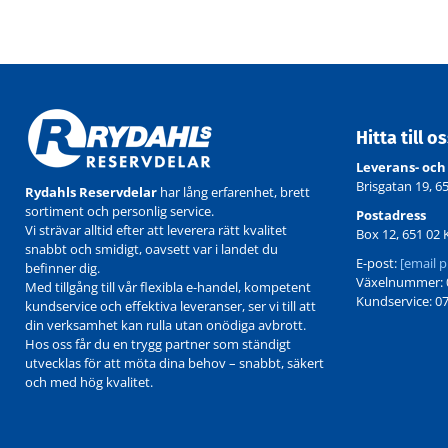
Hitta till o
Leverans- och
Brisgatan 19, 6
Rydahls Reservdelar
har lång erfarenhet, brett
sortiment och personlig service.
Postadress
Vi strävar alltid efter att leverera rätt kvalitet
Box 12, 651 02 
snabbt och smidigt, oavsett var i landet du
E-post:
[email p
befinner dig.
Växelnummer: 0
Med tillgång till vår flexibla e-handel, kompetent
Kundservice: 07
kundservice och effektiva leveranser, ser vi till att
din verksamhet kan rulla utan onödiga avbrott.
Hos oss får du en trygg partner som ständigt
utvecklas för att möta dina behov – snabbt, säkert
och med hög kvalitet.