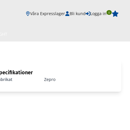
0
Våra Expresslager
Bli kund
Logga in
IGHT
pecifikationer
abrikat
Zepro