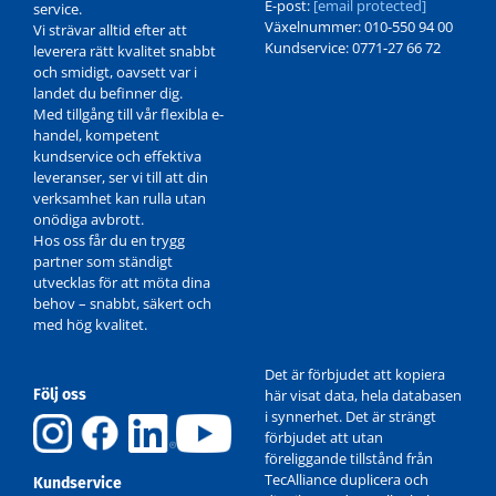
E-post:
[email protected]
service.
Växelnummer: 010-550 94 00
Vi strävar alltid efter att
Kundservice: 0771-27 66 72
leverera rätt kvalitet snabbt
och smidigt, oavsett var i
landet du befinner dig.
Med tillgång till vår flexibla e-
handel, kompetent
kundservice och effektiva
leveranser, ser vi till att din
verksamhet kan rulla utan
onödiga avbrott.
Hos oss får du en trygg
partner som ständigt
utvecklas för att möta dina
behov – snabbt, säkert och
med hög kvalitet.
Det är förbjudet att kopiera
Följ oss
här visat data, hela databasen
i synnerhet. Det är strängt
förbjudet att utan
föreliggande tillstånd från
TecAlliance duplicera och
Kundservice