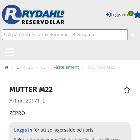
0
Logga in
...
...
...
Fästelement
MUTTER M22
MUTTER M22
Art.nr:
20171TL
ZEPRO
Logga in
för att se lagersaldo och pris.
Saknar du inloggning?
klicka här
för att ansöka om