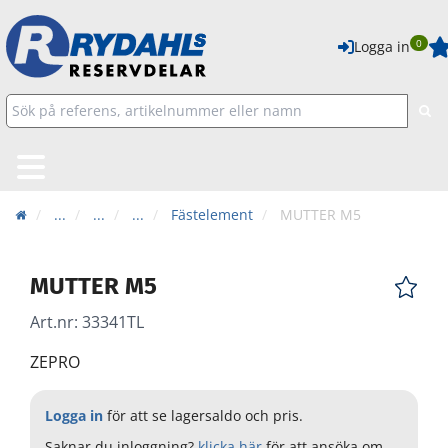
0
Logga in
...
...
...
Fästelement
MUTTER M5
MUTTER M5
Art.nr:
33341TL
ZEPRO
Logga in
för att se lagersaldo och pris.
Saknar du inloggning?
klicka här
för att ansöka om