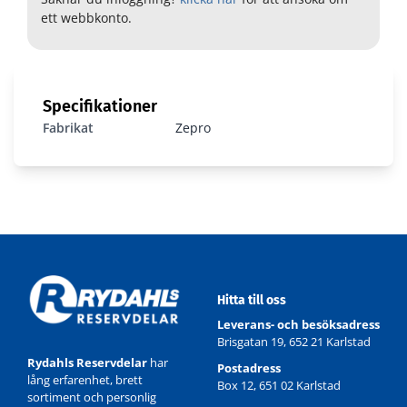
ett webbkonto.
Specifikationer
Fabrikat
Zepro
Hitta till oss
Leverans- och besöksadress
Brisgatan 19, 652 21 Karlstad
Rydahls Reservdelar
har
Postadress
lång erfarenhet, brett
Box 12, 651 02 Karlstad
sortiment och personlig