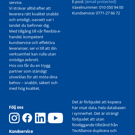
E-post:
[email protected]
service.
Växelnummer: 010-550 94 00
Vi strävar alltid efter att
Kundservice: 0771-27 66 72
leverera rätt kvalitet snabbt
och smidigt, oavsett var i
landet du befinner dig.
Med tillgång till vår flexibla e-
handel, kompetent
kundservice och effektiva
leveranser, ser vi till att din
verksamhet kan rulla utan
onödiga avbrott.
Hos oss får du en trygg
partner som ständigt
utvecklas för att möta dina
behov – snabbt, säkert och
med hög kvalitet.
Det är förbjudet att kopiera
Följ oss
här visat data, hela databasen
i synnerhet. Det är strängt
förbjudet att utan
föreliggande tillstånd från
TecAlliance duplicera och
Kundservice