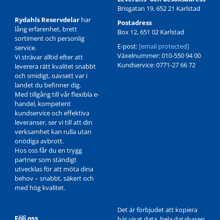
Brisgatan 19, 652 21 Karlstad
Rydahls Reservdelar
har
Postadress
lång erfarenhet, brett
Box 12, 651 02 Karlstad
sortiment och personlig
E-post:
[email protected]
service.
Växelnummer: 010-550 94 00
Vi strävar alltid efter att
Kundservice: 0771-27 66 72
leverera rätt kvalitet snabbt
och smidigt, oavsett var i
landet du befinner dig.
Med tillgång till vår flexibla e-
handel, kompetent
kundservice och effektiva
leveranser, ser vi till att din
verksamhet kan rulla utan
onödiga avbrott.
Hos oss får du en trygg
partner som ständigt
utvecklas för att möta dina
behov – snabbt, säkert och
med hög kvalitet.
Det är förbjudet att kopiera
Följ oss
här visat data, hela databasen