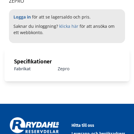
ZEPRO
Logga in
för att se lagersaldo och pris.
Saknar du inloggning?
klicka här
för att ansöka om
ett webbkonto.
Logo ZEPRO
Specifikationer
Fabrikat
Zepro
Hitta till oss
Leverans- och besöksadress