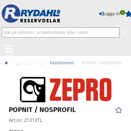
0
Logga in
...
...
...
Fästelement
POPNIT / NOSPROFIL
POPNIT / NOSPROFIL
Art.nr:
21313TL