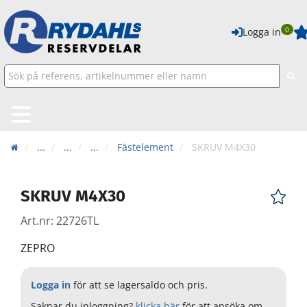
0
Logga in
...
...
...
Fästelement
SKRUV M4X30
SKRUV M4X30
Art.nr:
22726TL
ZEPRO
Logga in
för att se lagersaldo och pris.
Saknar du inloggning?
klicka här
för att ansöka om