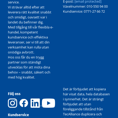
E-post:
[email protected]
service.
Växelnummer: 010-550 94 00
Vi strävar alltid efter att
Kundservice: 0771-27 66 72
leverera rätt kvalitet snabbt
och smidigt, oavsett var i
landet du befinner dig.
Med tillgång till vår flexibla e-
handel, kompetent
kundservice och effektiva
leveranser, ser vi till att din
verksamhet kan rulla utan
onödiga avbrott.
Hos oss får du en trygg
partner som ständigt
utvecklas för att möta dina
behov – snabbt, säkert och
med hög kvalitet.
Det är förbjudet att kopiera
Följ oss
här visat data, hela databasen
i synnerhet. Det är strängt
förbjudet att utan
föreliggande tillstånd från
TecAlliance duplicera och
Kundservice