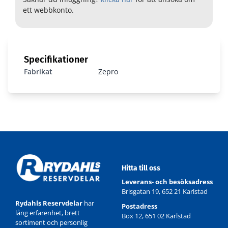
ett webbkonto.
Specifikationer
Fabrikat
Zepro
Hitta till oss
Leverans- och besöksadress
Brisgatan 19, 652 21 Karlstad
Rydahls Reservdelar
har
Postadress
lång erfarenhet, brett
Box 12, 651 02 Karlstad
sortiment och personlig