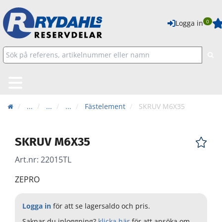
0
Logga in
...
...
...
Fästelement
SKRUV M6X35
SKRUV M6X35
Art.nr:
22015TL
ZEPRO
Logga in
för att se lagersaldo och pris.
Saknar du inloggning?
klicka här
för att ansöka om