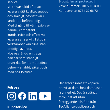
E-post:
[email protected]
service.
Växelnummer: 010-550 94 00
Vi strävar alltid efter att
Kundservice: 0771-27 66 72
leverera rätt kvalitet snabbt
och smidigt, oavsett var i
landet du befinner dig.
Med tillgång till vår flexibla e-
handel, kompetent
kundservice och effektiva
leveranser, ser vi till att din
verksamhet kan rulla utan
onödiga avbrott.
Hos oss får du en trygg
partner som ständigt
utvecklas för att möta dina
behov – snabbt, säkert och
med hög kvalitet.
Det är förbjudet att kopiera
Följ oss
här visat data, hela databasen
i synnerhet. Det är strängt
förbjudet att utan
föreliggande tillstånd från
TecAlliance duplicera och
Kundservice