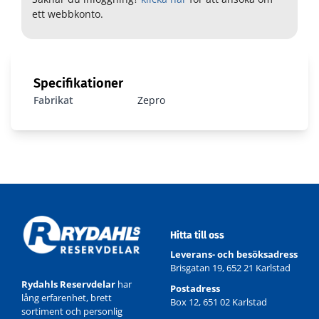
ett webbkonto.
Specifikationer
Fabrikat
Zepro
Hitta till oss
Leverans- och besöksadress
Brisgatan 19, 652 21 Karlstad
Rydahls Reservdelar
har
Postadress
lång erfarenhet, brett
Box 12, 651 02 Karlstad
sortiment och personlig