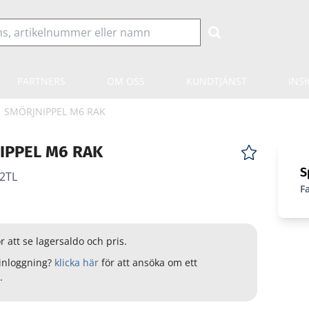
PARTNERS
OM OSS
KUNDTJÄNST
INS
SMÖRJNIPPEL M6 RAK
IPPEL M6 RAK
S
2TL
F
r att se lagersaldo och pris.
inloggning?
klicka här
för att ansöka om ett
.