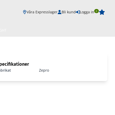
0
Våra Expresslager
Bli kund
Logga in
IGHT
pecifikationer
abrikat
Zepro