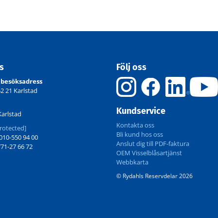
ss
Följ oss
 besöksadress
52 21 Karlstad
Kundservice
Karlstad
Kontakta oss
rotected]
Bli kund hos oss
10-550 94 00
Anslut dig till PDF-faktura
71-27 66 72
OEM Visselblåsartjänst
Webbkarta
© Rydahls Reservdelar 2026