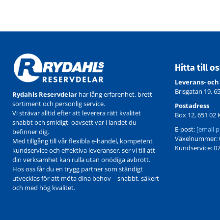
Hitta till o
Leverans- och
Brisgatan 19, 6
Rydahls Reservdelar
har lång erfarenhet, brett
sortiment och personlig service.
Postadress
Vi strävar alltid efter att leverera rätt kvalitet
Box 12, 651 02 
snabbt och smidigt, oavsett var i landet du
E-post:
[email p
befinner dig.
Växelnummer: 0
Med tillgång till vår flexibla e-handel, kompetent
Kundservice: 07
kundservice och effektiva leveranser, ser vi till att
din verksamhet kan rulla utan onödiga avbrott.
Hos oss får du en trygg partner som ständigt
utvecklas för att möta dina behov – snabbt, säkert
och med hög kvalitet.