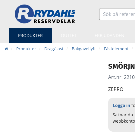
PRODUKTER
OUTLET
ERBJUDANDEN
Produkter
Drag/Last
Bakgavellyft
Fästelement
SMÖRJN
Art.nr:
2210
ZEPRO
Logga in
fö
Saknar du 
webbkonto