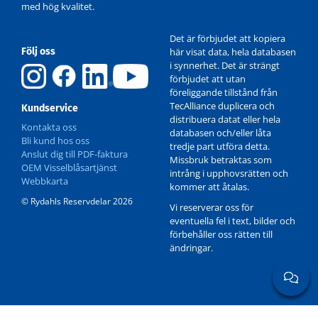
med hög kvalitet.
Det är förbjudet att kopiera
Följ oss
här visat data, hela databasen
i synnerhet. Det är strängt
förbjudet att utan
föreliggande tillstånd från
TecAlliance duplicera och
Kundservice
distribuera datat eller hela
Kontakta oss
databasen och/eller låta
Bli kund hos oss
tredje part utföra detta.
Anslut dig till PDF-faktura
Missbruk betraktas som
OEM Visselblåsartjänst
intrång i upphovsrätten och
Webbkarta
kommer att åtalas.
© Rydahls Reservdelar 2026
Vi reserverar oss för
eventuella fel i text, bilder och
förbehåller oss rätten till
ändringar.