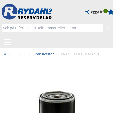
0
Logga in
...
...
Bränslefilter
BRÄNSLEFILTER MANN