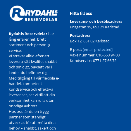
Hitta till oss
Leverans- och besöksadress
Brisgatan 19, 652 21 Karlstad
Rydahls Reservdelar
har
Postadress
WK724/4
lång erfarenhet, brett
Box 12, 651 02 Karlstad
sortiment och personlig
E-post:
[email protected]
service.
Växelnummer: 010-550 94 00
Vi strävar alltid efter att
Kundservice: 0771-27 66 72
leverera rätt kvalitet snabbt
och smidigt, oavsett var i
landet du befinner dig.
Med tillgång till vår flexibla e-
handel, kompetent
kundservice och effektiva
leveranser, ser vi till att din
verksamhet kan rulla utan
onödiga avbrott.
Hos oss får du en trygg
partner som ständigt
utvecklas för att möta dina
behov – snabbt, säkert och