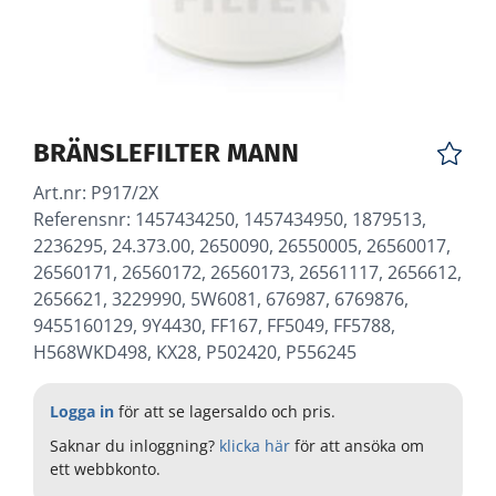
BRÄNSLEFILTER MANN
Art.nr:
P917/2X
Referensnr: 1457434250, 1457434950, 1879513,
2236295, 24.373.00, 2650090, 26550005, 26560017,
26560171, 26560172, 26560173, 26561117, 2656612,
2656621, 3229990, 5W6081, 676987, 6769876,
9455160129, 9Y4430, FF167, FF5049, FF5788,
H568WKD498, KX28, P502420, P556245
Logga in
för att se lagersaldo och pris.
Saknar du inloggning?
klicka här
för att ansöka om
ett webbkonto.