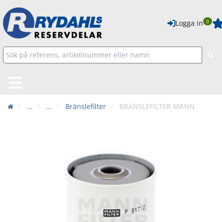
0
Logga in
...
...
Bränslefilter
BRÄNSLEFILTER MANN