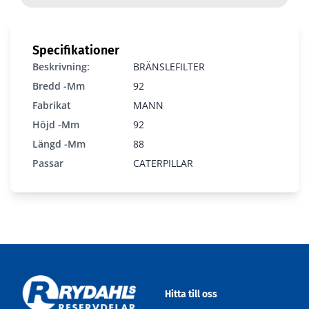
Specifikationer
Beskrivning:
BRÄNSLEFILTER
Bredd -mm
92
Fabrikat
MANN
P917/2X
Höjd -mm
92
Längd -mm
88
Passar
CATERPILLAR
Hitta till oss