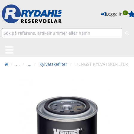
0
Logga in
...
...
Kylvätskefilter
HENGST KYLVÄTSKEFILTER