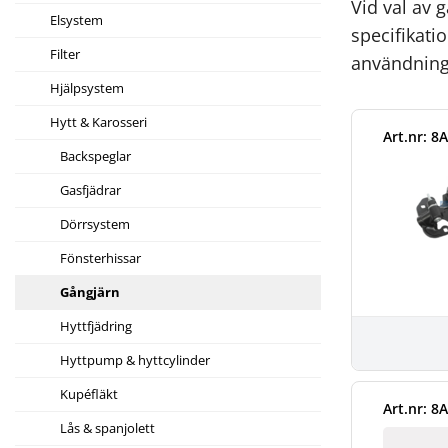
Vid val av 
Elsystem
specifikati
Filter
användning 
Hjälpsystem
Hytt & Karosseri
Art.nr: 8
Backspeglar
Gasfjädrar
Dörrsystem
Fönsterhissar
Gångjärn
Hyttfjädring
Hyttpump & hyttcylinder
Kupéfläkt
Art.nr: 8
Lås & spanjolett