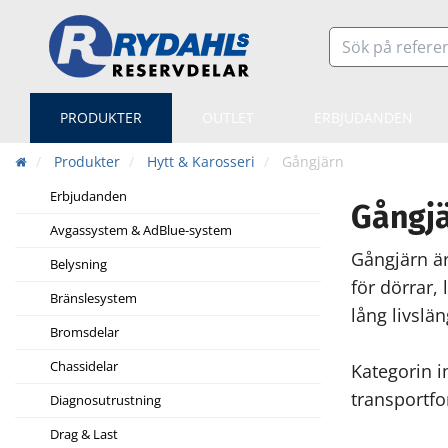
PRODUKTER
OUTLET
ERBJUDANDEN
Produkter
Hytt & Karosseri
Gångjärn
Erbjudanden
Gångj
Avgassystem & AdBlue-system
Gångjärn är
Belysning
för dörrar,
Bränslesystem
lång livslä
Bromsdelar
Chassidelar
Kategorin i
transportfo
Diagnosutrustning
Drag & Last