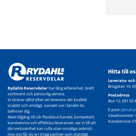
Hitta till o
Leverans- och
Brisgatan 19, 6
Rydahls Reservdelar
har lång erfarenhet, brett
sortiment och personlig service.
Postadress
Vi strävar alltid efter att leverera rätt kvalitet
Box 12, 651 02 
snabbt och smidigt, oavsett var i landet du
E-post:
[email p
befinner dig.
Växelnummer: 0
Med tillgång till vår flexibla e-handel, kompetent
Kundservice: 07
kundservice och effektiva leveranser, ser vi till att
din verksamhet kan rulla utan onödiga avbrott.
Hos oss får du en trygg partner som ständigt