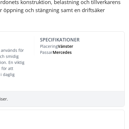
ordonets konstruktion, belastning och tillverkarens
ker öppning och stängning samt en driftsäker
SPECIFIKATIONER
Placering
Vänster
 används för
Passar
Mercedes
och smidig
on. En viktig
för att
i daglig
iser.