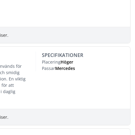
iser.
SPECIFIKATIONER
Placering
Höger
används för
Passar
Mercedes
och smidig
on. En viktig
för att
i daglig
iser.