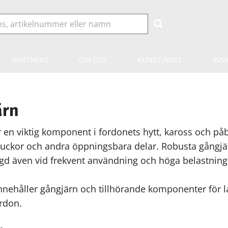
PARTNERS
OM OSS
KUNDTJÄNST
INS
ärn
 en viktig komponent i fordonets hytt, kaross och på
 luckor och andra öppningsbara delar. Robusta gångjär
ngd även vid frekvent användning och höga belastning
nnehåller gångjärn och tillhörande komponenter för la
rdon.