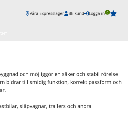
0
Våra Expresslager
Bli kund
Logga in
IGHT
byggnad och möjliggör en säker och stabil rörelse
n bidrar till smidig funktion, korrekt passform och
ar.
stbilar, släpvagnar, trailers och andra