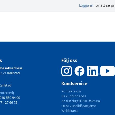
Logga in
för att se pr
ss
Följ oss
 besöksadress
52 21 Karlstad
Kundservice
Karlstad
Kontakta oss
rotected]
Bli kund hos oss
10-550 94 00
Anslut dig till PDF-faktura
71-27 66 72
OEM Visselblåsartjänst
Webbkarta