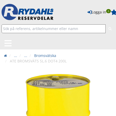
0
Logga in
...
...
Bromsvätska
ATE BROMSVÄTS SL.6 DOT4 200L