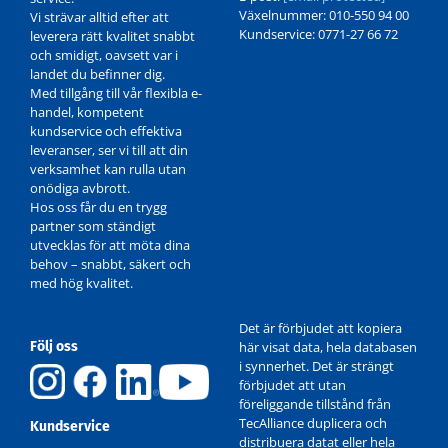
706405
Växelnummer: 010-550 94 00
Vi strävar alltid efter att
Kundservice: 0771-27 66 72
leverera rätt kvalitet snabbt
och smidigt, oavsett var i
landet du befinner dig.
Med tillgång till vår flexibla e-
handel, kompetent
kundservice och effektiva
leveranser, ser vi till att din
verksamhet kan rulla utan
onödiga avbrott.
Hos oss får du en trygg
partner som ständigt
utvecklas för att möta dina
behov – snabbt, säkert och
med hög kvalitet.
Det är förbjudet att kopiera
Följ oss
här visat data, hela databasen
i synnerhet. Det är strängt
förbjudet att utan
föreliggande tillstånd från
TecAlliance duplicera och
Kundservice
distribuera datat eller hela