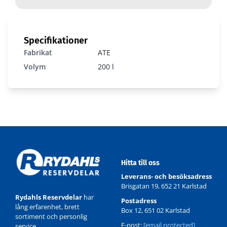
Specifikationer
Fabrikat
ATE
Volym
200 l
Hitta till oss
Leverans- och besöksadress
Brisgatan 19, 652 21 Karlstad
Rydahls Reservdelar
har
Postadress
lång erfarenhet, brett
Box 12, 651 02 Karlstad
sortiment och personlig
E-post:
[email protected]
service.