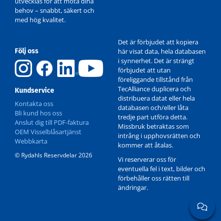
utvecklas för att möta dina
behov – snabbt, säkert och
med hög kvalitet.
Det är förbjudet att kopiera
Följ oss
här visat data, hela databasen
i synnerhet. Det är strängt
förbjudet att utan
föreliggande tillstånd från
TecAlliance duplicera och
Kundservice
distribuera datat eller hela
Kontakta oss
databasen och/eller låta
Bli kund hos oss
tredje part utföra detta.
Anslut dig till PDF-faktura
Missbruk betraktas som
OEM Visselblåsartjänst
intrång i upphovsrätten och
Webbkarta
kommer att åtalas.
© Rydahls Reservdelar 2026
Vi reserverar oss för
eventuella fel i text, bilder och
förbehåller oss rätten till
ändringar.