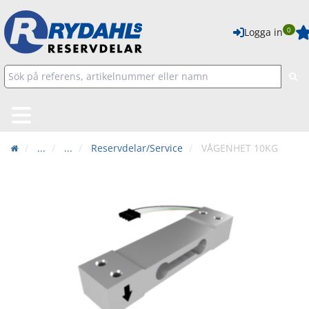
0
Logga in
...
...
Reservdelar/Service
VÅGENHET 10KG