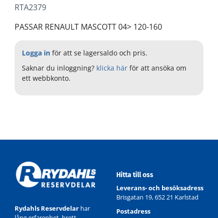
RTA2379
PASSAR RENAULT MASCOTT 04> 120-160
Logga in
för att se lagersaldo och pris.
Saknar du inloggning?
klicka här
för att ansöka om
ett webbkonto.
Hitta till oss
Leverans- och besöksadress
Brisgatan 19, 652 21 Karlstad
Rydahls Reservdelar
har
Postadress
lång erfarenhet, brett