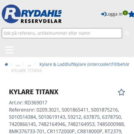
0
Logga in
...
...
Kylare & Laddluftkylare (intercooler)Tillbehör
KYLARE TITANX
KYLARE TITANX
Art.nr:
RD369017
Referensnr: 0209.3021, 5001865411, 5001875216,
5010514384, 5010619143, 59212, 637875, 6378750,
7420866145, 7482164946, 7482164953, 7485000988,
8MK376733-701, CR1172000P, CR818000P, RT2379,