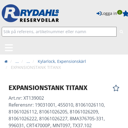
0
Logga in
...
...
Kylarlock, Expensionskärl
EXPANSIONSTANK TITANX
EXPANSIONSTANK TITANX
Art.nr:
XT139002
Referensnr: 19031001, 455010, 81061026110,
81061026112, 81061026205, 81061026209,
81061026222, 81061026227, 8MA376705-331,
996031, CRT47000P, MNT097, TX37.102