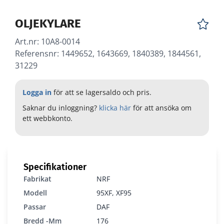
OLJEKYLARE
Art.nr:
10A8-0014
Referensnr: 1449652, 1643669, 1840389, 1844561,
31229
Logga in
för att se lagersaldo och pris.
Saknar du inloggning?
klicka här
för att ansöka om
ett webbkonto.
Specifikationer
Fabrikat
NRF
Modell
95XF, XF95
10A8-0014
Passar
DAF
Bredd -mm
176