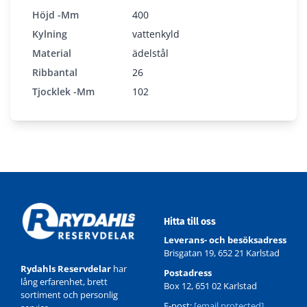
Höjd -mm
400
Kylning
vattenkyld
Material
ädelstål
Ribbantal
26
Tjocklek -mm
102
Hitta till oss
Leverans- och besöksadress
Brisgatan 19, 652 21 Karlstad
Rydahls Reservdelar
har
Postadress
lång erfarenhet, brett
Box 12, 651 02 Karlstad
sortiment och personlig
E-post:
[email protected]