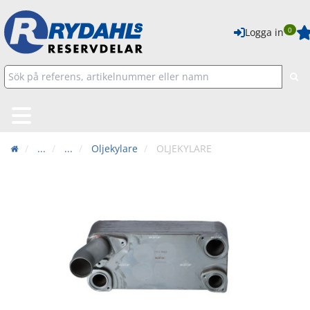
0
Logga in
...
...
Oljekylare
OLJEKYLARE