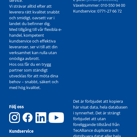
service.
Växelnummer: 010-550 94 00
Vi strävar alltid efter att
Kundservice: 0771-27 66 72
leverera rätt kvalitet snabbt
och smidigt, oavsett var i
landet du befinner dig.
Med tillgång till vår flexibla e-
handel, kompetent
kundservice och effektiva
leveranser, ser vi till att din
verksamhet kan rulla utan
onödiga avbrott.
Hos oss får du en trygg
partner som ständigt
utvecklas för att möta dina
behov – snabbt, säkert och
med hög kvalitet.
Det är förbjudet att kopiera
Följ oss
här visat data, hela databasen
i synnerhet. Det är strängt
förbjudet att utan
föreliggande tillstånd från
TecAlliance duplicera och
Kundservice
distribuera datat eller hela