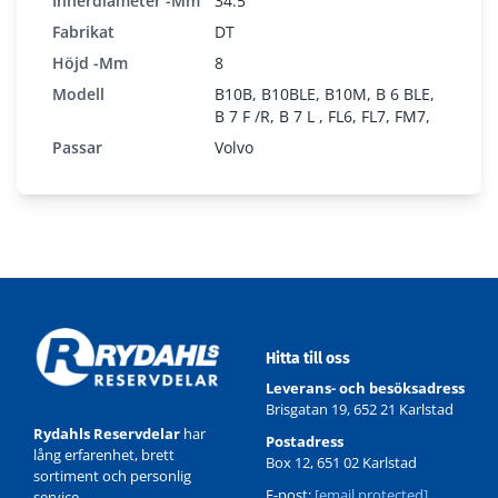
Innerdiameter -mm
34.5
Fabrikat
DT
2.15034
Höjd -mm
8
Modell
B10B, B10BLE, B10M, B 6 BLE,
B 7 F /R, B 7 L , FL6, FL7, FM7,
Passar
Volvo
Hitta till oss
Leverans- och besöksadress
Brisgatan 19, 652 21 Karlstad
Rydahls Reservdelar
har
Postadress
lång erfarenhet, brett
Box 12, 651 02 Karlstad
sortiment och personlig
E-post:
[email protected]
service.