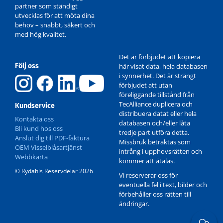
partner som ständigt
utvecklas för att möta dina
behov – snabbt, säkert och
med hög kvalitet.
Det är förbjudet att kopiera
Följ oss
här visat data, hela databasen
i synnerhet. Det är strängt
förbjudet att utan
föreliggande tillstånd från
TecAlliance duplicera och
Kundservice
distribuera datat eller hela
Kontakta oss
databasen och/eller låta
Bli kund hos oss
tredje part utföra detta.
Anslut dig till PDF-faktura
Missbruk betraktas som
OEM Visselblåsartjänst
intrång i upphovsrätten och
Webbkarta
kommer att åtalas.
© Rydahls Reservdelar 2026
Vi reserverar oss för
eventuella fel i text, bilder och
förbehåller oss rätten till
ändringar.