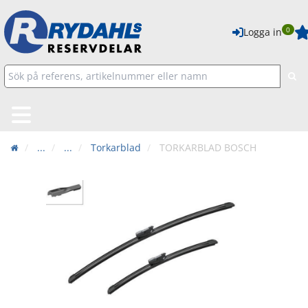
0
Logga in
...
...
Torkarblad
TORKARBLAD BOSCH