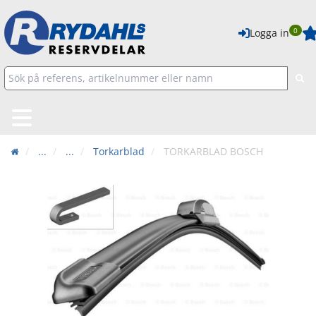
0
Logga in
...
...
Torkarblad
TORKARBLAD BOSCH