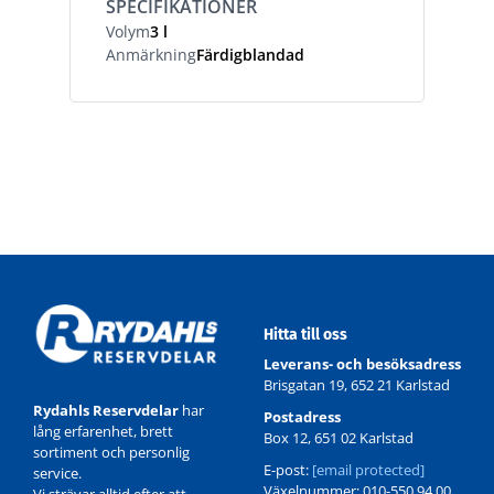
SPECIFIKATIONER
Volym
3 l
Anmärkning
Färdigblandad
Hitta till oss
Leverans- och besöksadress
Brisgatan 19, 652 21 Karlstad
Rydahls Reservdelar
har
Postadress
lång erfarenhet, brett
Box 12, 651 02 Karlstad
sortiment och personlig
E-post:
[email protected]
service.
Växelnummer: 010-550 94 00
Vi strävar alltid efter att