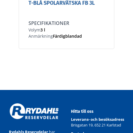
T-BLÅ SPOLARVÄTSKA FB 3L
SPECIFIKATIONER
Volym
3 l
Anmärkning
Färdigblandad
Hitta till oss
Leverans- och besöksadress
Brisgatan 19, 652 21 Karlstad
Rydahls Reservdelar
har