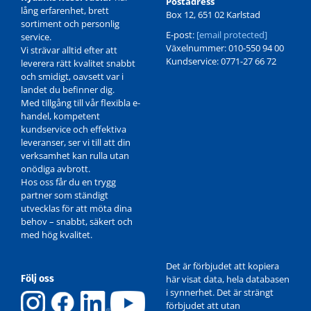
Postadress
lång erfarenhet, brett
Box 12, 651 02 Karlstad
sortiment och personlig
E-post:
[email protected]
service.
Växelnummer: 010-550 94 00
Vi strävar alltid efter att
Kundservice: 0771-27 66 72
leverera rätt kvalitet snabbt
och smidigt, oavsett var i
landet du befinner dig.
Med tillgång till vår flexibla e-
handel, kompetent
kundservice och effektiva
leveranser, ser vi till att din
verksamhet kan rulla utan
onödiga avbrott.
Hos oss får du en trygg
partner som ständigt
utvecklas för att möta dina
behov – snabbt, säkert och
med hög kvalitet.
Det är förbjudet att kopiera
Följ oss
här visat data, hela databasen
i synnerhet. Det är strängt
förbjudet att utan