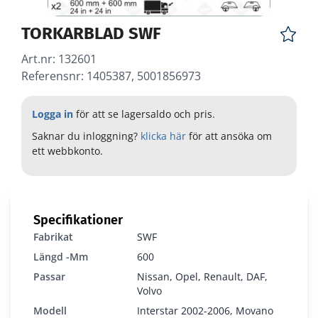
TORKARBLAD SWF
Art.nr:
132601
Referensnr: 1405387, 5001856973
Logga in
för att se lagersaldo och pris.
Saknar du inloggning?
klicka här
för att ansöka om
ett webbkonto.
Specifikationer
Fabrikat
SWF
Längd -mm
600
Passar
Nissan, Opel, Renault, DAF,
Volvo
Modell
Interstar 2002-2006, Movano
132601