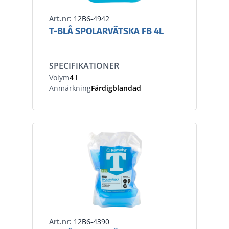
Art.nr:
12B6-4942
T-BLÅ SPOLARVÄTSKA FB 4L
SPECIFIKATIONER
Volym
4 l
Anmärkning
Färdigblandad
Art.nr:
12B6-4390