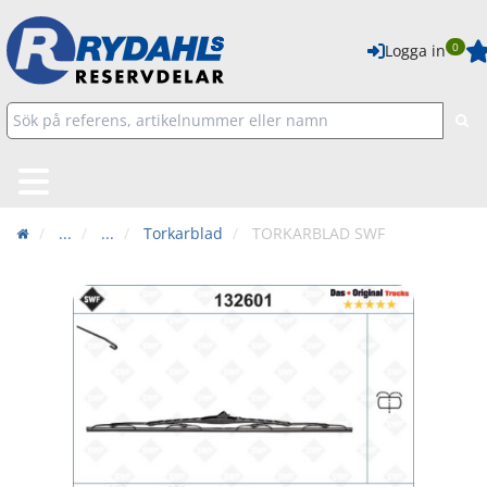
0
Logga in
...
...
Torkarblad
TORKARBLAD SWF