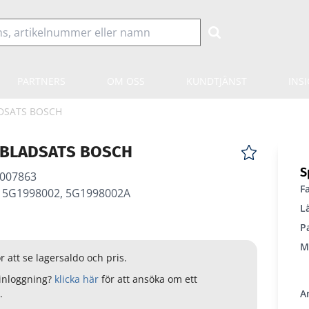
PARTNERS
OM OSS
KUNDTJÄNST
INS
DSATS BOSCH
BLADSATS BOSCH
S
007863
F
: 5G1998002, 5G1998002A
L
P
M
r att se lagersaldo och pris.
inloggning?
klicka här
för att ansöka om ett
.
A