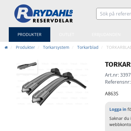
PRODUKTER
OUTLET
ERBJUDANDEN
Produkter
Torkarsystem
Torkarblad
TORKARBLA
TORKAR
Art.nr:
3397
Referensnr
A863S
Logga in
fö
Saknar du 
webbkonto