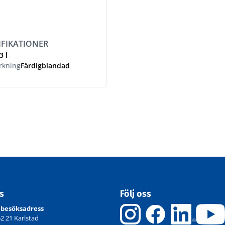
3397007863
IFIKATIONER
3 l
kning
Färdigblandad
ss
Följ oss
 besöksadress
52 21 Karlstad