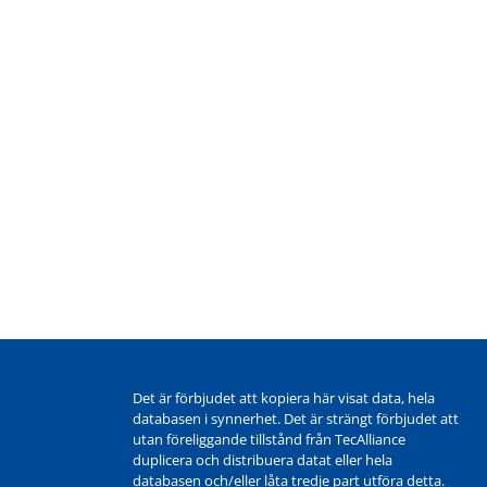
Det är förbjudet att kopiera här visat data, hela
databasen i synnerhet. Det är strängt förbjudet att
utan föreliggande tillstånd från TecAlliance
duplicera och distribuera datat eller hela
databasen och/eller låta tredje part utföra detta.