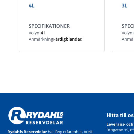
4L
3L
SPECIFIKATIONER
SPEC
Volym
4 l
Volym
Anmärkning
Färdigblandad
Anmär
Hitta till o
Leverans- och
Brisgatan 19, 6
Rydahls Reservdelar
har lång erfarenhet, brett