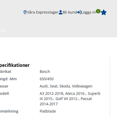
0
Våra Expresslager
Bli kund
Logga in
IGHT
pecifikationer
abrikat
Bosch
ängd -mm
650/450
assar
Audi, Seat, Skoda, Volkswagen
odell
A3 2012-2018, Ateca 2016-, Superb
III 2015-, Golf VII 2012-, Passat
2014-2017
nmärkning
Flatblade