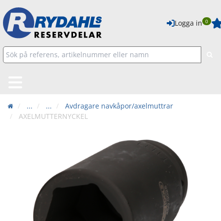
0
Logga in
...
...
Avdragare navkåpor/axelmuttrar
AXELMUTTERNYCKEL