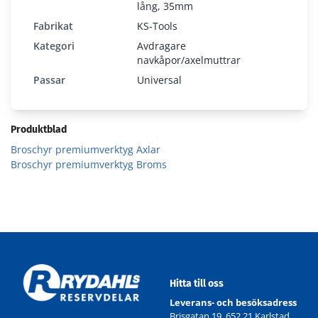
lång, 35mm
Fabrikat
KS-Tools
Kategori
Avdragare
navkåpor/axelmuttrar
Passar
Universal
460.0025
Produktblad
Broschyr premiumverktyg Axlar
Broschyr premiumverktyg Broms
Hitta till oss
Leverans- och besöksadress
Brisgatan 19, 652 21 Karlstad