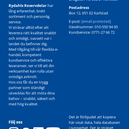
Rydahls Reservdelar
har
Postadress
lång erfarenhet, brett
Box 12, 651 02 Karlstad
sortiment och personlig
E-post:
[email protected]
service.
Växelnummer: 010-550 94 00
Vi strävar alltid efter att
Kundservice: 0771-27 66 72
leverera rätt kvalitet snabbt
och smidigt, oavsett var i
landet du befinner dig.
Med tillgång till vår flexibla e-
handel, kompetent
kundservice och effektiva
leveranser, ser vi till att din
verksamhet kan rulla utan
onödiga avbrott.
Hos oss får du en trygg
partner som ständigt
utvecklas för att möta dina
behov – snabbt, säkert och
med hög kvalitet.
Det är förbjudet att kopiera
Följ oss
här visat data, hela databasen
i synnerhet. Det är strängt