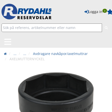
0
Logga in
...
...
Avdragare navkåpor/axelmuttrar
AXELMUTTERNYCKEL