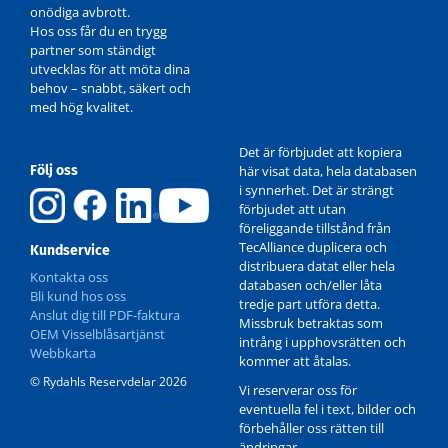
onödiga avbrott.
Hos oss får du en trygg
partner som ständigt
utvecklas för att möta dina
behov – snabbt, säkert och
med hög kvalitet.
Det är förbjudet att kopiera
Följ oss
här visat data, hela databasen
i synnerhet. Det är strängt
förbjudet att utan
föreliggande tillstånd från
TecAlliance duplicera och
Kundservice
distribuera datat eller hela
Kontakta oss
databasen och/eller låta
Bli kund hos oss
tredje part utföra detta.
Anslut dig till PDF-faktura
Missbruk betraktas som
OEM Visselblåsartjänst
intrång i upphovsrätten och
Webbkarta
kommer att åtalas.
© Rydahls Reservdelar 2026
Vi reserverar oss för
eventuella fel i text, bilder och
förbehåller oss rätten till
ändringar.