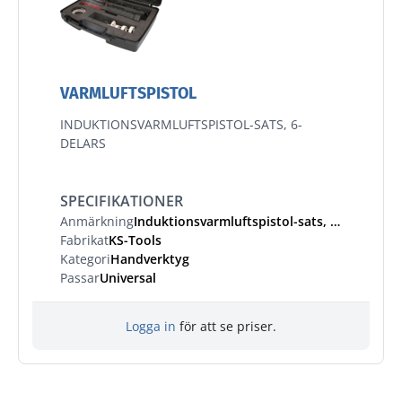
VARMLUFTSPISTOL
INDUKTIONSVARMLUFTSPISTOL-SATS, 6-
DELARS
SPECIFIKATIONER
Anmärkning
Induktionsvarmluftspistol-sats, 6-delars
Fabrikat
KS-Tools
Kategori
Handverktyg
Passar
Universal
Logga in
för att se priser.