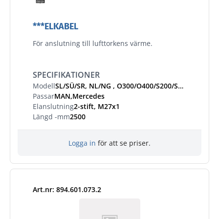
***ELKABEL
För anslutning till lufttorkens värme.
SPECIFIKATIONER
Modell
SL/SÜ/SR, NL/NG , O300/O400/S200/S300/O500/S400/S400-serien
Passar
MAN,Mercedes
Elanslutning
2-stift, M27x1
Längd -mm
2500
Logga in
för att se priser.
Art.nr: 894.601.073.2