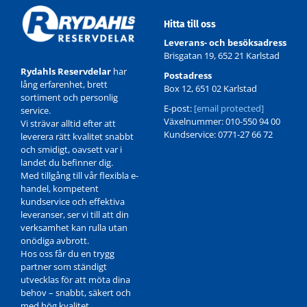
Hitta till oss
Leverans- och besöksadress
Brisgatan 19, 652 21 Karlstad
Rydahls Reservdelar
har
Postadress
lång erfarenhet, brett
Box 12, 651 02 Karlstad
sortiment och personlig
E-post:
[email protected]
service.
Växelnummer: 010-550 94 00
Vi strävar alltid efter att
Kundservice: 0771-27 66 72
leverera rätt kvalitet snabbt
och smidigt, oavsett var i
landet du befinner dig.
Med tillgång till vår flexibla e-
handel, kompetent
kundservice och effektiva
leveranser, ser vi till att din
verksamhet kan rulla utan
onödiga avbrott.
Hos oss får du en trygg
partner som ständigt
utvecklas för att möta dina
behov – snabbt, säkert och
med hög kvalitet.