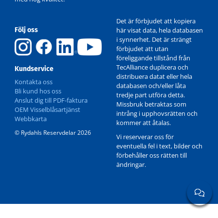
Det är förbjudet att kopiera
Följ oss
här visat data, hela databasen
i synnerhet. Det är strängt
förbjudet att utan
föreliggande tillstånd från
TecAlliance duplicera och
Kundservice
distribuera datat eller hela
Kontakta oss
databasen och/eller låta
Bli kund hos oss
tredje part utföra detta.
Anslut dig till PDF-faktura
Missbruk betraktas som
OEM Visselblåsartjänst
intrång i upphovsrätten och
Webbkarta
kommer att åtalas.
© Rydahls Reservdelar 2026
Vi reserverar oss för
eventuella fel i text, bilder och
förbehåller oss rätten till
ändringar.