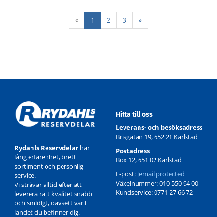
«
1
2
3
»
Hitta till oss
Leverans- och besöksadress
Brisgatan 19, 652 21 Karlstad
Rydahls Reservdelar
har
Postadress
lång erfarenhet, brett
Box 12, 651 02 Karlstad
sortiment och personlig
E-post:
[email protected]
service.
Växelnummer: 010-550 94 00
Vi strävar alltid efter att
Kundservice: 0771-27 66 72
leverera rätt kvalitet snabbt
och smidigt, oavsett var i
landet du befinner dig.