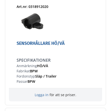
Art.nr: 0318912020
SENSORHÅLLARE HÖ/VÄ
SPECIFIKATIONER
Anmärkning
HÖ/VÄ
Fabrikat
BPW
Fordonstyp
Släp / Trailer
Passar
BPW
Logga in
för att se priser.