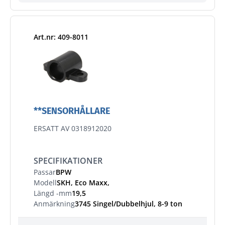
Art.nr: 409-8011
**SENSORHÅLLARE
ERSATT AV 0318912020
SPECIFIKATIONER
Passar
BPW
Modell
SKH, Eco Maxx,
Längd -mm
19,5
Anmärkning
3745 Singel/Dubbelhjul, 8-9 ton