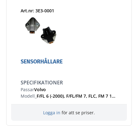
Art.nr: 3E3-0001
SENSORHÅLLARE
SPECIFIKATIONER
Passar
Volvo
Modell_
F/FL 6 (-2000), F/FL/FM 7, FLC, FM 7 1998-2001, FH/FM/FMX/NH 9/10/11/12/13/16, FH 12 1993-2005, FH 16 1993-2002, FM 10, FM 12 1998-2001, FH/FM 2005-, FL 6 (2000-), FL, FE, FL 6 2000-2006, FE 2006-
Logga in
för att se priser.