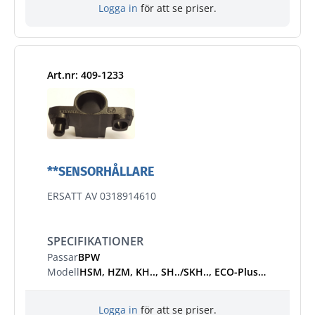
Logga in
för att se priser.
Art.nr: 409-1233
**SENSORHÅLLARE
ERSATT AV 0318914610
SPECIFIKATIONER
Passar
BPW
Modell
HSM, HZM, KH.., SH../SKH.., ECO-Plus /2, SHS../SHZ.., SKHS../SKHZ.., ECO-Plus 2 8-9 t
Logga in
för att se priser.