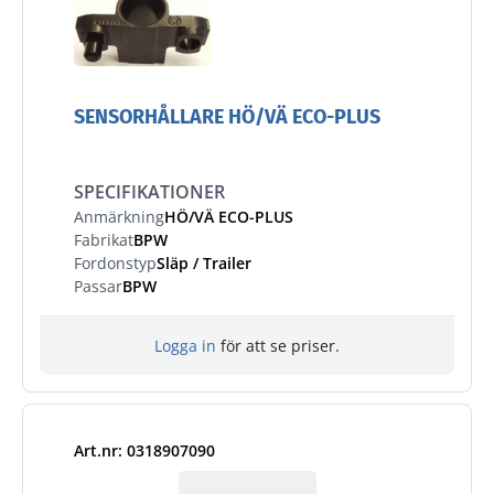
SENSORHÅLLARE HÖ/VÄ ECO-PLUS
SPECIFIKATIONER
Anmärkning
HÖ/VÄ ECO-PLUS
Fabrikat
BPW
Fordonstyp
Släp / Trailer
Passar
BPW
Logga in
för att se priser.
Art.nr: 0318907090