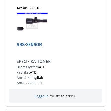
Art.nr: 360310
ABS-SENSOR
SPECIFIKATIONER
Bromssystem
ATE
Fabrikat
ATE
Anmärkning
Bak
Antal / Axel -st
1
Logga in
för att se priser.