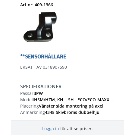
Art.nr: 409-1366
**SENSORHÅLLARE
ERSATT AV 0318907590
SPECIFIKATIONER
Passar
BPW
Modell
HSM/HZM, KH.., SH.. ECO/ECO-MAXX ECO-Plus /2, S.. LL ECO-Plus 8-12 t
Placering
Vänster sida montering på axel
Anmärkning
4345 Skivbroms dubbelhjul
Logga in
för att se priser.