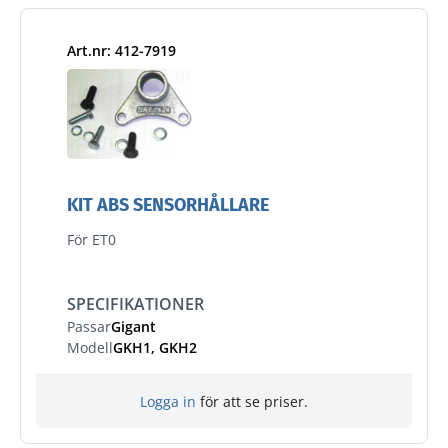
Art.nr: 412-7919
KIT ABS SENSORHÅLLARE
För ET0
SPECIFIKATIONER
Passar
Gigant
Modell
GKH1, GKH2
Logga in
för att se priser.