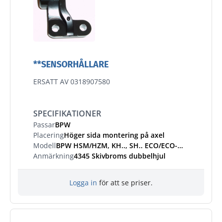
**SENSORHÅLLARE
ERSATT AV 0318907580
SPECIFIKATIONER
Passar
BPW
Placering
Höger sida montering på axel
Modell
BPW HSM/HZM, KH.., SH.. ECO/ECO-MAXX ECO-Plus /2, S.. LL ECO-Plus 8-12 t
Anmärkning
4345 Skivbroms dubbelhjul
Logga in
för att se priser.