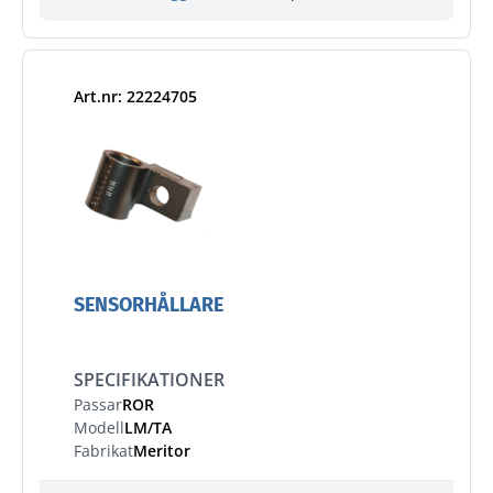
Art.nr: 22224705
SENSORHÅLLARE
SPECIFIKATIONER
Passar
ROR
Modell
LM/TA
Fabrikat
Meritor