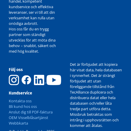
handel, kompetent
kundservice och effektiva
leveranser, ser vi till att din
verksamhet kan rulla utan
onödiga avbrott.
Hos oss får du en trygg
partner som ständigt
utvecklas för att möta dina
behov – snabbt, säkert och
med hög kvalitet.
Det är förbjudet att kopiera
Följ oss
här visat data, hela databasen
i synnerhet. Det är strängt
förbjudet att utan
föreliggande tillstånd från
TecAlliance duplicera och
Kundservice
distribuera datat eller hela
Kontakta oss
databasen och/eller låta
Bli kund hos oss
tredje part utföra detta.
Anslut dig till PDF-faktura
Missbruk betraktas som
OEM Visselblåsartjänst
intrång i upphovsrätten och
Webbkarta
kommer att åtalas.